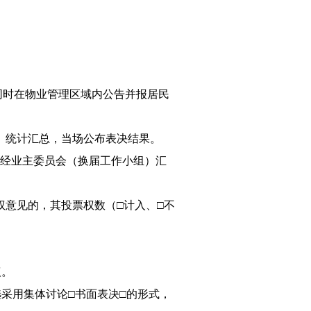
同时在物业管理区域内公告并报居民
）统计汇总，当场公布表决结果。
果经业主委员会（换届工作小组）汇
意见的，其投票权数（□计入、□不
议。
采用集体讨论□书面表决□的形式，