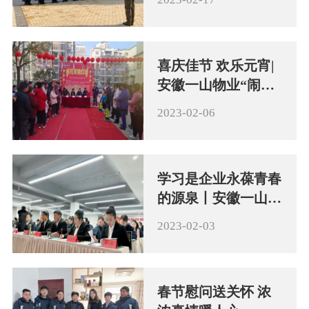
喜庆佳节 欢乐元宵|
安徽一山物业“闹元
宵 猜灯谜”感恩回馈
2023-02-06
业主抽奖活动
学习是企业永葆青春
的源泉丨安徽一山物
业中高层管理人员业
2023-02-03
务培训
春节慰问送关怀 浓