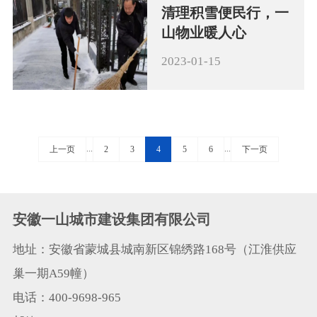
清理积雪便民行，一
山物业暖人心
2023-01-15
...
...
上一页
2
3
4
5
6
下一页
安徽一山城市建设集团有限公司
地址：安徽省蒙城县城南新区锦绣路168号（江淮供应
巢一期A59幢）
电话：400-9698-965